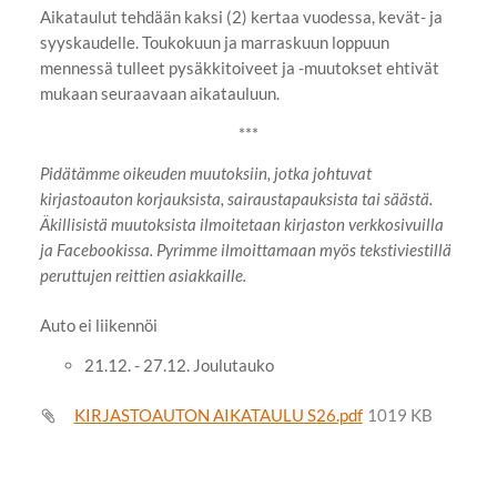
Aikataulut tehdään kaksi (2) kertaa vuodessa, kevät- ja
syyskaudelle. Toukokuun ja marraskuun loppuun
mennessä tulleet pysäkkitoiveet ja -muutokset ehtivät
mukaan seuraavaan aikatauluun.
***
Pidätämme oikeuden muutoksiin, jotka johtuvat
kirjastoauton korjauksista, sairaustapauksista tai säästä.
Äkillisistä muutoksista ilmoitetaan kirjaston verkkosivuilla
ja Facebookissa. Pyrimme ilmoittamaan myös tekstiviestillä
peruttujen reittien asiakkaille.
Auto ei liikennöi
21.12. - 27.12. Joulutauko
KIRJASTOAUTON AIKATAULU S26.pdf
1019 KB