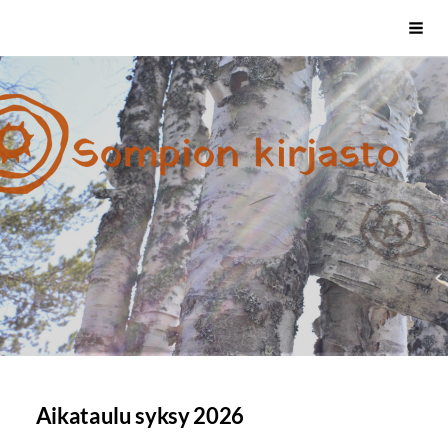
Siirry
Sivuston etusivulle
Vali
sivun
sisältöön
Aikataulu syksy 2026