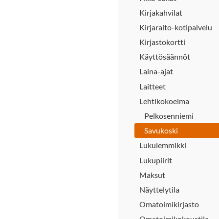
Kirjakahvilat
Kirjaraito-kotipalvelu
Kirjastokortti
Käyttösäännöt
Laina-ajat
Laitteet
Lehtikokoelma
Pelkosenniemi
Savukoski
Lukulemmikki
Lukupiirit
Maksut
Näyttelytila
Omatoimikirjasto
Omatoimikokoustila