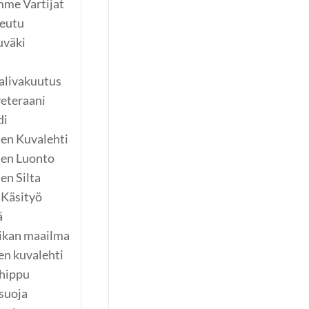
me Vartijat
eutu
uväki
alivakuutus
eteraani
di
en Kuvalehti
en Luonto
n Silta
 Käsityö
ä
ikan maailma
en kuvalehti
hippu
suoja