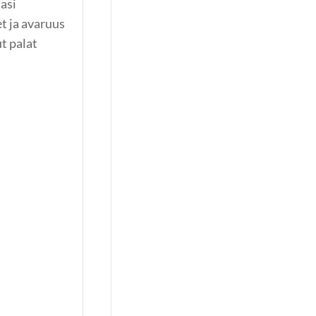
lasi
t ja avaruus
ut palat