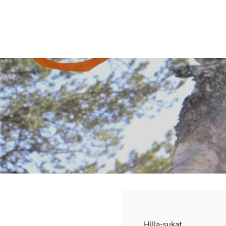
Siirry
sivun
Sivuston etusivulle
sisältöön
Hilla-sukat