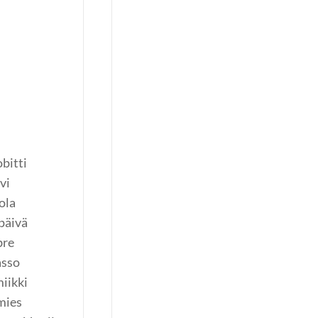
bitti
vi
ola
päivä
bre
asso
iikki
mies