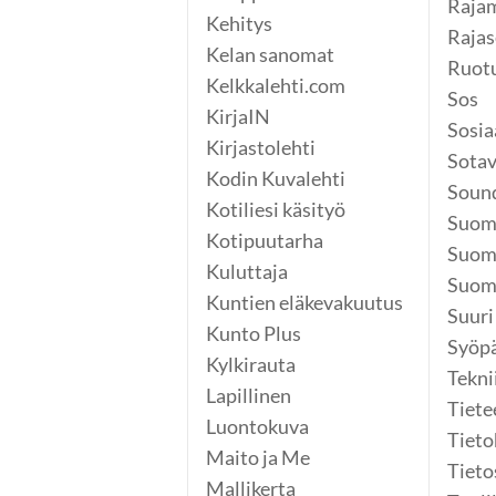
Rajam
Kehitys
Rajas
Kelan sanomat
Ruot
Kelkkalehti.com
Sos
KirjaIN
Sosia
Kirjastolehti
Sotav
Kodin Kuvalehti
Soun
Kotiliesi käsityö
Suom
Kotipuutarha
Suom
Kuluttaja
Suome
Kuntien eläkevakuutus
Suuri
Kunto Plus
Syöp
Kylkirauta
Tekni
Lapillinen
Tiete
Luontokuva
Tieto
Maito ja Me
Tieto
Mallikerta