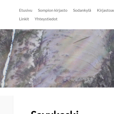
Etusivu
Sompion kirjasto
Sodankylä
Kirjastoa
Linkit
Yhteystiedot