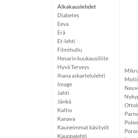
Aikakauslehdet
Diabetes
Eeva
Erä
Et-lehti
Filmihullu
Hesarin kuukausiliite
Hyvä Terveys
Mikro
Ihana askartelulehti
Motii
Image
Neuv
Jahti
Nyky
Jänkä
Otto
Kaltio
Parn
Kanava
Polem
Kauneimmat käsityöt
Poro
Kauppalehti