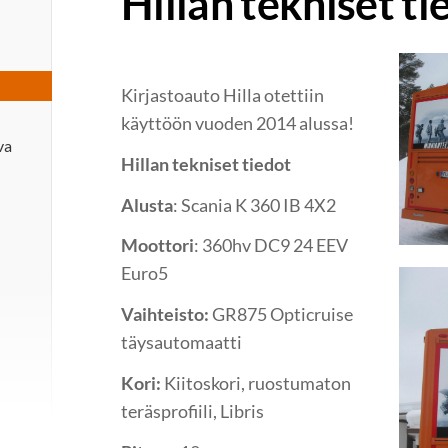
Hillan tekniset ti
Kirjastoauto Hilla otettiin
käyttöön vuoden 2014 alussa!
va
Hillan tekniset tiedot
Alusta
: Scania K 360 IB 4X2
Moottori
: 360hv DC9 24 EEV
Euro5
Vaihteisto:
GR875 Opticruise
täysautomaatti
Kori:
Kiitoskori, ruostumaton
teräsprofiili, Libris