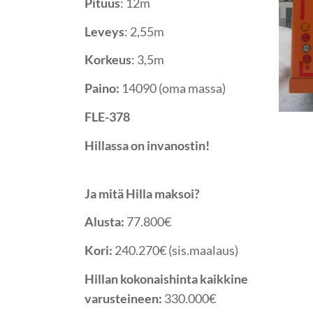
Pituus
: 12m
Leveys
: 2,55m
Korkeus
: 3,5m
Paino:
14090 (oma massa)
FLE-378
Hillassa on invanostin!
Ja mitä Hilla maksoi?
Alusta:
77.800€
Kori:
240.270€ (sis.maalaus)
Hillan kokonaishinta kaikkine
varusteineen:
330.000€