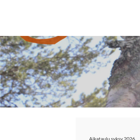
Siirry
sivun
Sivuston etusivulle
sisältöön
Aikataulu syksy 2026