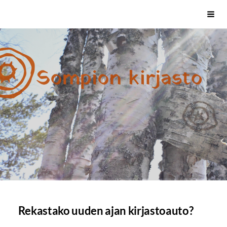
Siirry
Sivuston etusivulle
Vali
sivun
sisältöön
Rekastako uuden ajan kirjastoauto?