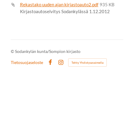
Rekastako uuden ajan kirjastoauto2.pdf
935 KB
Kirjastoautoselvitys Sodankylässä 1.12.2012
©
Sodankylän kunta/Sompion kirjasto
Tietosuojaseloste
Tehty Yhdistysavaimella
Facebook
Instagram