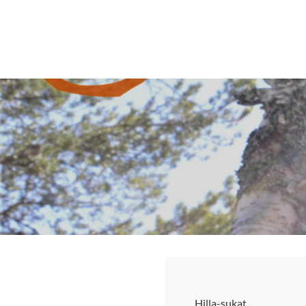
Siirry
sivun
Sivuston etusivulle
sisältöön
Hilla-sukat