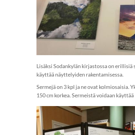
Lisäksi Sodankylän kirjastossa on erillisiä
käyttää näyttelyiden rakentamisessa.
Sermejä on 3 kpl ja ne ovat kolmiosaisia. Y
150 cm korkea. Sermeistä voidaan käyttää