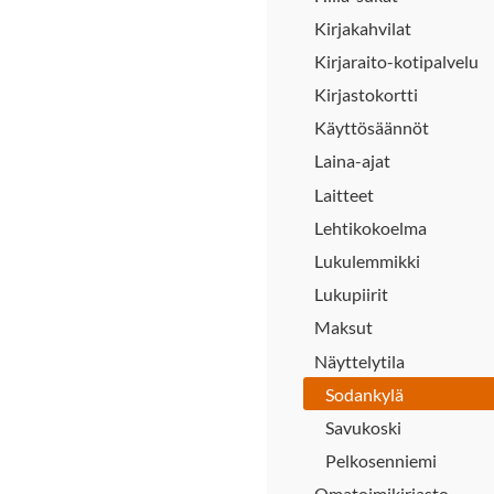
Kirjakahvilat
Kirjaraito-kotipalvelu
Kirjastokortti
Käyttösäännöt
Laina-ajat
Laitteet
Lehtikokoelma
Lukulemmikki
Lukupiirit
Maksut
Näyttelytila
Sodankylä
Savukoski
Pelkosenniemi
Omatoimikirjasto