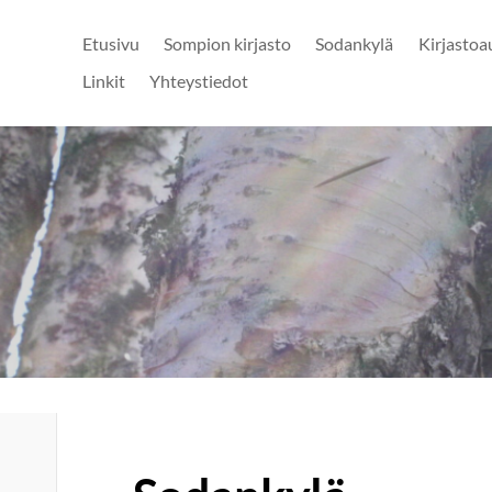
Etusivu
Sompion kirjasto
Sodankylä
Kirjastoa
Linkit
Yhteystiedot