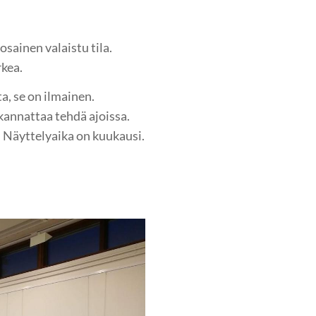
osainen valaistu tila.
rkea.
a, se on ilmainen.
kannattaa tehdä ajoissa.
 Näyttelyaika on kuukausi.