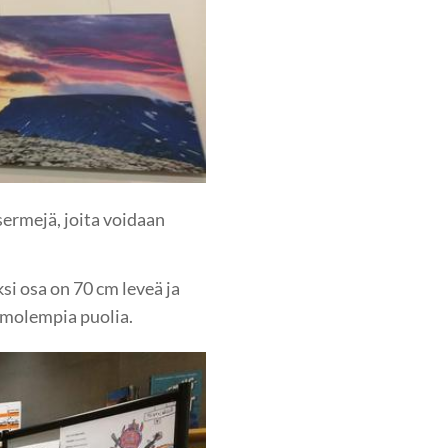
 sermejä, joita voidaan
ksi osa on 70 cm leveä ja
 molempia puolia.