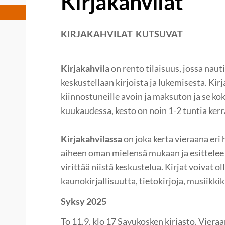
Kirjakahvilat
KIRJAKAHVILAT KUTSUVAT
Kirjakahvila
on rento tilaisuus, jossa naut
keskustellaan kirjoista ja lukemisesta. Kirj
kiinnostuneille avoin ja maksuton ja se k
kuukaudessa, kesto on noin 1-2 tuntia kerr
Kirjakahvilassa
on joka kerta vieraana eri 
aiheen oman mielensä mukaan ja esittelee 
virittää niistä keskustelua. Kirjat voivat o
kaunokirjallisuutta, tietokirjoja, musiikkiki
Syksy 2025
To 11.9. klo 17 Savukosken kirjasto. Viera