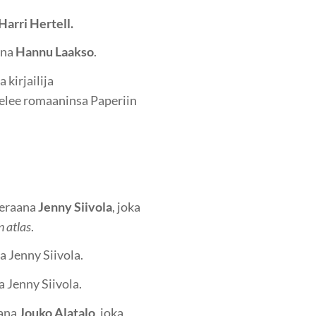
Harri Hertell.
ana
Hannu Laakso
.
 kirjailija
ttelee romaaninsa Paperiin
ieraana
Jenny Siivola
, joka
n atlas
.
a Jenny Siivola.
a Jenny Siivola.
aana
Jouko Alatalo
, joka