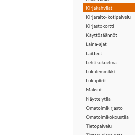
Kirjakahvilat
Kirjaraito-kotipalvelu
Kirjastokortti
Käyttösäännöt
Laina-ajat
Laitteet
Lehtikokoelma
Lukulemmikki
Lukupiirit
Maksut
Näyttelytila
Omatoimikirjasto
Omatoimikokoustila
Tietopalvelu
Tietosuojaseloste