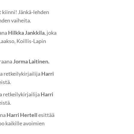
t kiinni! Jänkä-lehden
hden vaiheita.
aana
Hilkka Jankkila
, joka
Laakso, Koillis-Lapin
eraana
Jorma Laitinen.
 retkeilykirjailija
Harri
eistä.
 retkeilykirjailija
Harri
eistä.
ana
Harri Hertell
esittää
o kaikille avoimien