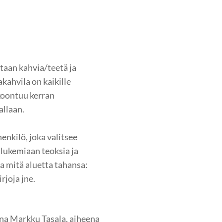
itaan kahvia/teetä ja
akahvila on kaikille
okoontuu kerran
allaan.
henkilö, joka valitsee
lukemiaan teoksia ja
lla mitä aluetta tahansa:
rjoja jne.
ana Markku Tasala, aiheena