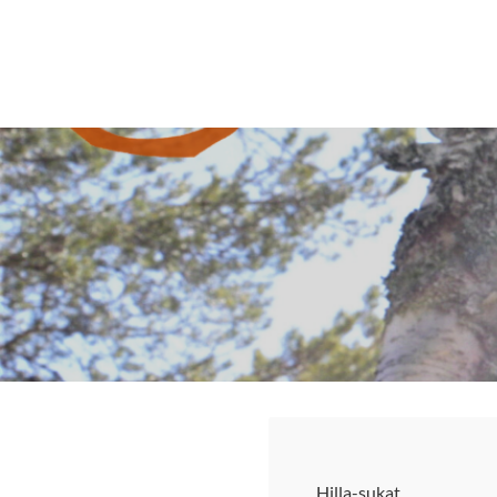
Siirry
sivun
Sivuston etusivulle
sisältöön
Hilla-sukat