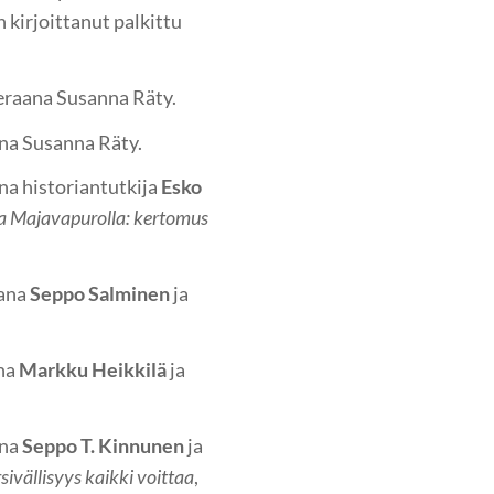
n kirjoittanut palkittu
ieraana Susanna Räty.
ana Susanna Räty.
ana historiantutkija
Esko
 Majavapurolla: kertomus
aana
Seppo Salminen
ja
ana
Markku Heikkilä
ja
ana
Seppo T. Kinnunen
ja
sivällisyys kaikki voittaa
,