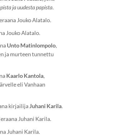
ista ja uudesta papista
.
ieraana Jouko Alatalo.
na Jouko Alatalo.
ana
Unto Matinlompolo
,
en ja murteen tunnettu
ana
Kaarlo Kantola
,
ärvelle eli Vanhaan
na kirjailija
Juhani Karila
.
ieraana Juhani Karila.
na Juhani Karila.