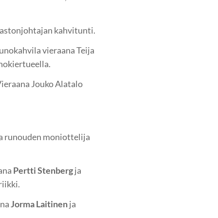
jastonjohtajan kahvitunti.
unokahvila vieraana Teija
nokiertueella.
Vieraana Jouko Alatalo
na runouden moniottelija
aana
Pertti Stenberg
ja
ikki.
ana
Jorma Laitinen
ja