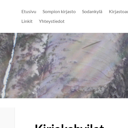
Etusivu
Sompion kirjasto
Sodankylä
Kirjastoa
Linkit
Yhteystiedot