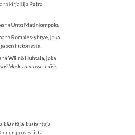
ana kirjailija
Petra
raana
Unto Matinlompolo
.
raana
Romales-yhtye
, joka
ja sen historiasta.
aana
Wäinö Huhtala
, joka
ivinä Moskuvaarassa: erään
na kääntäjä-kustantaja
stannusprosessista