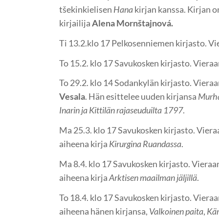
tšekinkielisen
Hana
kirjan kanssa. Kirjan o
kirjailija
Alena Mornštajnová.
Ti 13.2.klo 17 Pelkosenniemen kirjasto. V
To 15.2. klo 17 Savukosken kirjasto. Viera
To 29.2. klo 14 Sodankylän kirjasto. Viera
Vesala
. Hän esittelee uuden kirjansa
Murha
Inarin ja Kittilän rajaseuduilta 1797
.
Ma 25.3. klo 17 Savukosken kirjasto. Vier
aiheena kirja
Kirurgina Ruandassa
.
Ma 8.4. klo 17 Savukosken kirjasto. Viera
aiheena kirja
Arktisen maailman jäljillä
.
To 18.4. klo 17 Savukosken kirjasto. Viera
aiheena hänen kirjansa,
Valkoinen paita
,
Kär