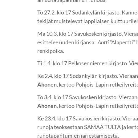
To 27.2. klo 17 Sodankylän kirjasto. Kanne
tekijät muistelevat lappilaisen kulttuurile
Ma 10.3. klo 17 Savukosken kirjasto. Vier
esittelee uuden kirjansa:
Antti
"Alapertti" 
renkipoika.
Ti 1.4. klo 17 Pelkosenniemen kirjasto. Vi
Ke 2.4. klo 17 Sodankylän kirjasto. Vieraana
Ahonen
, kertoo Pohjois-Lapin retkeilyreit
To 3.4. klo 17 Savukosken kirjasto. Vieraana
Ahonen
, kertoo Pohjois-Lapin retkeilyreit
Ke 23.4. klo 17 Savukosken kirjasto. Viera
runoja teoksestaan SAMAA TULTA ja kerto
runotapahtumien järjestämisestä.