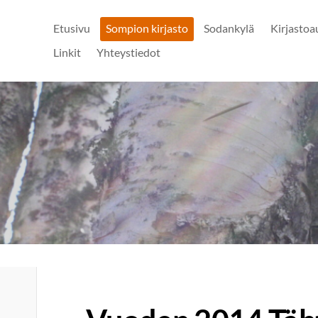
Etusivu
Sompion kirjasto
Sodankylä
Kirjastoa
Linkit
Yhteystiedot