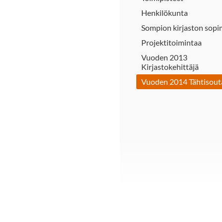
Henkilökunta
Sompion kirjaston sop
Projektitoimintaa
Vuoden 2013
Kirjastokehittäjä
Vuoden 2014 Tähtisout