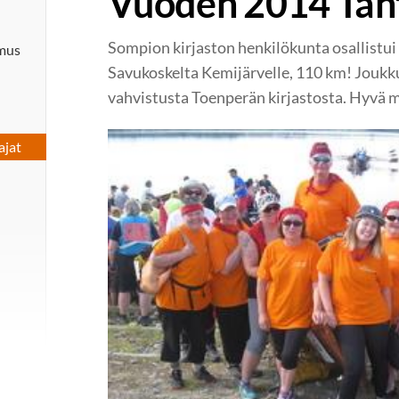
Vuoden 2014 Täht
Sompion kirjaston henkilökunta osallistu
imus
Savukoskelta Kemijärvelle, 110 km! Joukk
vahvistusta Toenperän kirjastosta. Hyvä 
ajat