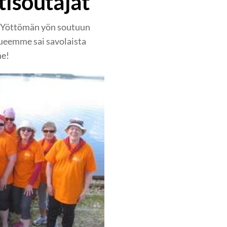
isoutajat
i Yöttömän yön soutuun
ueemme sai savolaista
me!