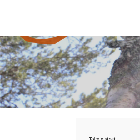
Siirry
sivun
Sivuston etusivulle
sisältöön
Toimipisteet