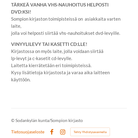
TÄRKEÄ VANHA VHS-NAUHOITUS HELPOSTI
DVD:KSI!
Sompion kirjaston toimipisteissä on asiakkaita varten
laite,
jolla voi helposti siirtää vhs-nauhoitukset dvd-levyille.
VINYYLILEVY TAI KASETTI CD:LLE!
Kirjastossa on myös laite, jolla voidaan siirtää
lp-levyt ja c-kasetit cd-levylle.
Laitetta kierrätetään eri toimipisteissä.
Kysy lisätietoja kirjastosta ja varaa aika laitteen
käyttöön.
©
Sodankylän kunta/Sompion kirjasto
Tietosuojaseloste
Tehty Yhdistysavaimella
Facebook
Instagram