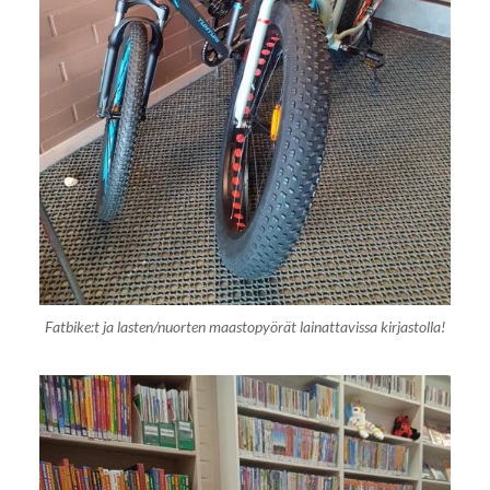
Fatbike:t ja lasten/nuorten maastopyörät lainattavissa kirjastolla!