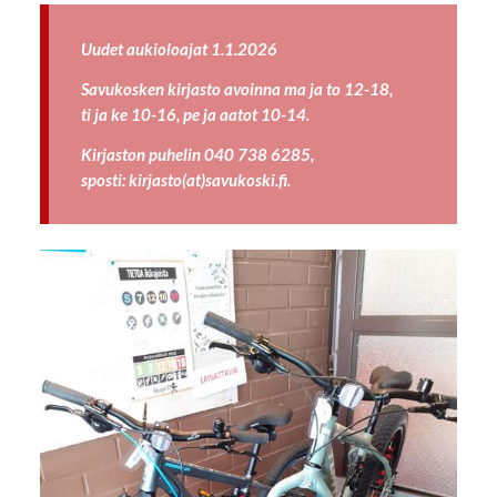
Uudet aukioloajat 1.1.2026
Savukosken kirjasto avoinna ma ja to 12-18,
ti ja ke 10-16, pe ja aatot 10-14.
Kirjaston puhelin 040 738 6285,
sposti: kirjasto(at)savukoski.fi.