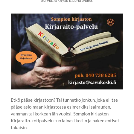
korvamerkityllä määrärahalla.
Etkö pääse kirjastoon? Tai tunnetko jonkun, joka ei itse
pääse asioimaan kirjastossa esimerkiksi sairauden,
vamman tai korkean iän vuoksi. Sompion kirjaston
Kirjaraito-kotipalvelu tuo lainasi kotiin ja hakee entiset
takaisin.