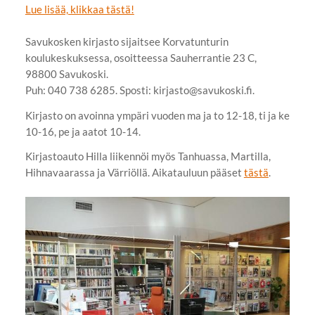
Lue lisää, klikkaa tästä!
Savukosken kirjasto sijaitsee Korvatunturin
koulukeskuksessa, osoitteessa Sauherrantie 23 C,
98800 Savukoski.
Puh: 040 738 6285. Sposti: kirjasto@savukoski.fi.
Kirjasto on avoinna ympäri vuoden ma ja to 12-18, ti ja ke
10-16, pe ja aatot 10-14.
Kirjastoauto Hilla liikennöi myös Tanhuassa, Martilla,
Hihnavaarassa ja Värriöllä. Aikatauluun pääset
tästä
.