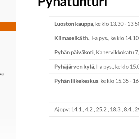
Pyhätunturi
Luoston kauppa
, ke klo 13.30 - 13.5
Kiimaselkä
th., l-a pys., ke klo 14.1
Pyhän päiväkoti
, Kanervikkokatu 7,
Pyhäjärven kylä
, l-a pys., ke klo 15
va
Pyhän liikekeskus
, ke klo 15.35 - 1
Ajopv: 14.1., 4.2., 25.2., 18.3., 8.4., 2