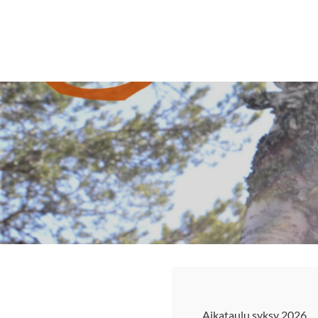
Siirry
sivun
Sivuston etusivulle
sisältöön
Aikataulu syksy 2026